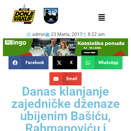
admin
23 Marta, 2017
8:22 am
Facebook
X
WhatsApp
Email
Danas klanjanje
zajedničke dženaze
ubijenim Bašiću,
Rahmanoviću i