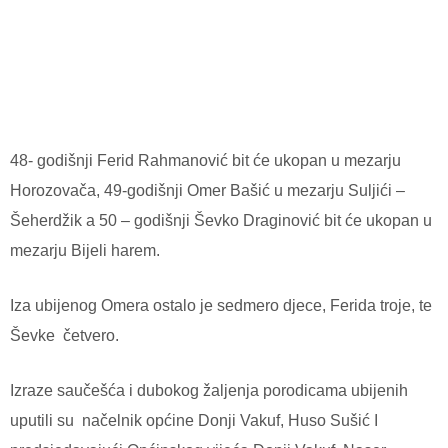
48- godišnji Ferid Rahmanović bit će ukopan u mezarju
Horozovača, 49-godišnji Omer Bašić u mezarju Suljići –
Šeherdžik a 50 – godišnji Ševko Draginović bit će ukopan u
mezarju Bijeli harem.
Iza ubijenog Omera ostalo je sedmero djece, Ferida troje, te
Ševke četvero.
Izraze saučešća i dubokog žaljenja porodicama ubijenih
uputili su načelnik općine Donji Vakuf, Huso Sušić I