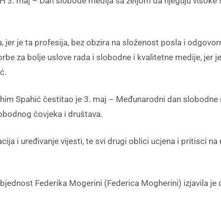
iH 3. maj – Dan slobode medija sa željom da njeguju visoke
jer je ta profesija, bez obzira na složenost posla i odgovornos
be za bolje uslove rada i slobodne i kvalitetne medije, jer j
ć.
im Spahić čestitao je 3. maj – Međunarodni dan slobodne m
lobodnog čovjeka i društava.
 i uređivanje vijesti, te svi drugi oblici ucjena i pritisci na
zbjednost Federika Mogerini (Federica Mogherini) izjavila je