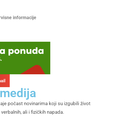
rvisne informacije
ail
 medija
je počast novinarima koji su izgubili život
erbalnih, ali i fizičkih napada.