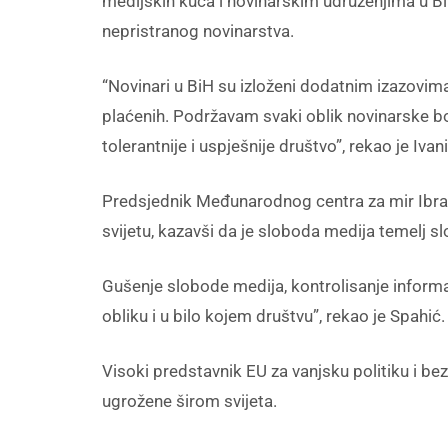
medijskih kuća i novinarskim udruženjima u B
nepristranog novinarstva.
“Novinari u BiH su izloženi dodatnim izazovima, 
plaćenih. Podržavam svaki oblik novinarske bor
tolerantnije i uspješnije društvo”, rekao je Ivani
Predsjednik Međunarodnog centra za mir Ibrah
svijetu, kazavši da je sloboda medija temelj s
Gušenje slobode medija, kontrolisanje informacija
obliku i u bilo kojem društvu”, rekao je Spahić.
Visoki predstavnik EU za vanjsku politiku i be
ugrožene širom svijeta.