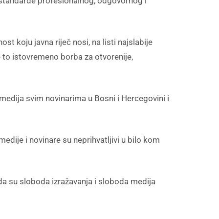
 standarde profesionalnog, odgovornog i
t koju javna riječ nosi, na listi najslabije
e to istovremeno borba za otvorenije,
edija svim novinarima u Bosni i Hercegovini i
 medije i novinare su neprihvatljivi u bilo kom
 da su sloboda izražavanja i sloboda medija