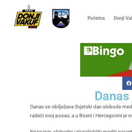
Početna
Donji Va
Danas 
Danas se obilježava Svjetski dan slobode medij
radeći svoj posao, a u Bosni i Hercegovini je sv
Nezavisni, slobodni i pluralistički mediji gara