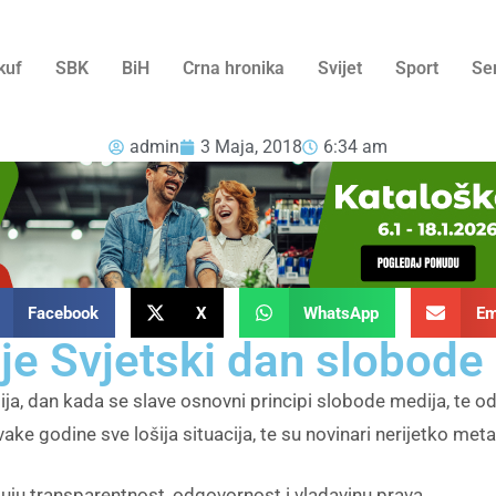
kuf
SBK
BiH
Crna hronika
Svijet
Sport
Se
admin
3 Maja, 2018
6:34 am
Facebook
X
WhatsApp
Em
je Svjetski dan slobode
a, dan kada se slave osnovni principi slobode medija, te oda
ake godine sve lošija situacija, te su novinari nerijetko meta v
ntuju transparentnost, odgovornost i vladavinu prava.