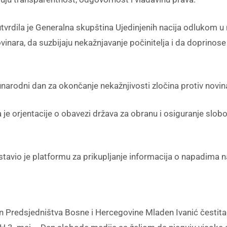
a utvrdila je Generalna skupština Ujedinjenih nacija odluko
vinara, da suzbijaju nekažnjavanje počinitelja i da doprinose
rodni dan za okončanje nekažnjivosti zločina protiv novin
je orjentacije o obavezi država za obranu i osiguranje slobo
avio je platformu za prikupljanje informacija o napadima n
Predsjedništva Bosne i Hercegovine Mladen Ivanić čestitao