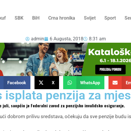
kuf
SBK
BiH
Crna hronika
Svijet
Sport
Se
admin
6 Augusta, 2018
8:31 am
Facebook
X
WhatsApp
Em
 isplata penzija za mjese
c juli, saopćio je Federalni zavod za penzijsko invalidsko osiguranje.
ući dobrom prilivu sredstava, očekuju da sve penzije budu i