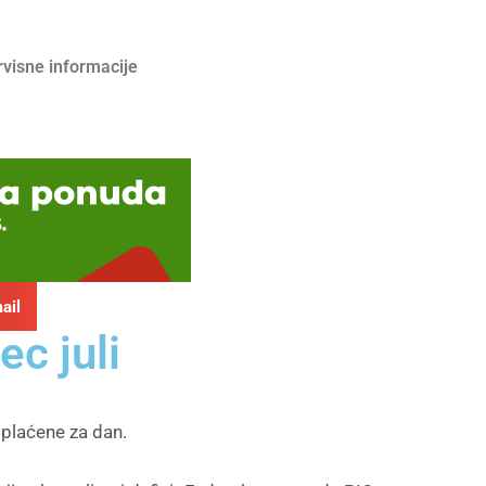
rvisne informacije
ail
c juli
splaćene za dan.