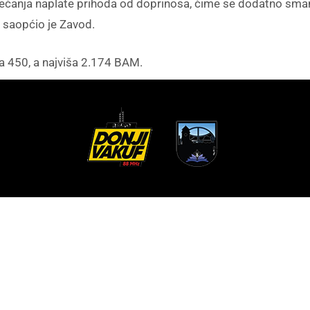
ovećanja naplate prihoda od doprinosa, čime se dodatno sma
a, saopćio je Zavod.
a 450, a najviša 2.174 BAM.