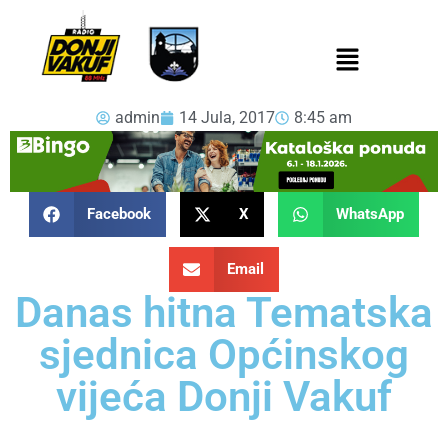
admin
14 Jula, 2017
8:45 am
Facebook
X
WhatsApp
Email
Danas hitna Tematska
sjednica Općinskog
vijeća Donji Vakuf