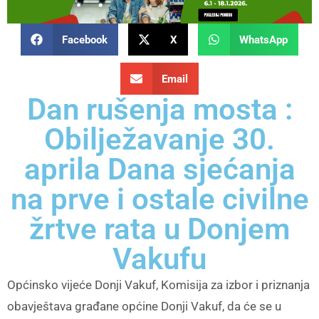
Facebook
X
WhatsApp
Email
Dan rušenja mosta :
Obilježavanje 30.
aprila Dana sjećanja
na prve i ostale civilne
žrtve rata u Donjem
Vakufu
Općinsko vijeće Donji Vakuf, Komisija za izbor i priznanja
obavještava građane općine Donji Vakuf, da će se u