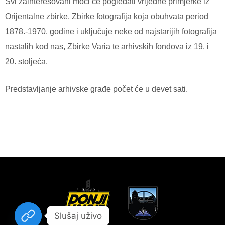
Svi zainteresovani moći će pogledati vrijedne primjerke iz
Orijentalne zbirke, Zbirke fotografija koja obuhvata period
1878.-1970. godine i uključuje neke od najstarijih fotografija
nastalih kod nas, Zbirke Varia te arhivskih fondova iz 19. i
20. stoljeća.
Predstavljanje arhivske građe počet će u devet sati.
Slušaj uživo