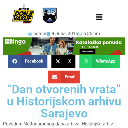
admin
9 Juna, 2016
6:35 am
Facebook
X
WhatsApp
Email
“Dan otvorenih vrata”
u Historijskom arhivu
Sarajevo
Povodom Međunarodnog dana arhiva, Historijski arhiv