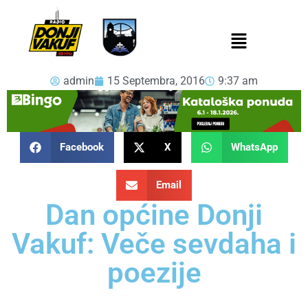
admin
15 Septembra, 2016
9:37 am
Facebook
X
WhatsApp
Email
Dan općine Donji
Vakuf: Veče sevdaha i
poezije