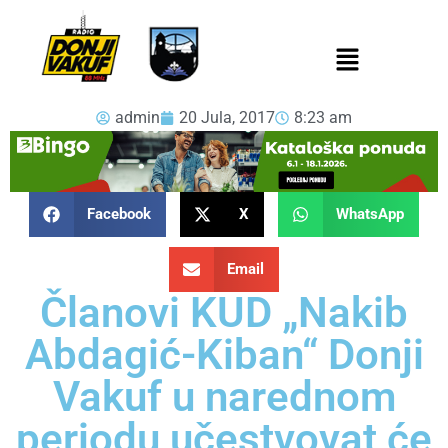
admin
20 Jula, 2017
8:23 am
Facebook
X
WhatsApp
Email
Članovi KUD „Nakib
Abdagić-Kiban“ Donji
Vakuf u narednom
periodu učestvovat će