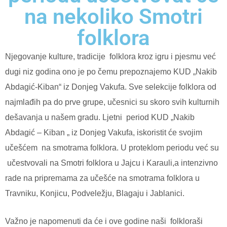
na nekoliko Smotri
folklora
Njegovanje kulture, tradicije folklora kroz igru i pjesmu već
dugi niz godina ono je po čemu prepoznajemo KUD „Nakib
Abdagić-Kiban“ iz Donjeg Vakufa. Sve selekcije folklora od
najmlađih pa do prve grupe, učesnici su skoro svih kulturnih
dešavanja u našem gradu. Ljetni period KUD „Nakib
Abdagić – Kiban „ iz Donjeg Vakufa, iskoristit će svojim
učešćem na smotrama folklora. U proteklom periodu već su
učestvovali na Smotri folklora u Jajcu i Karauli,a intenzivno
rade na pripremama za učešće na smotrama folklora u
Travniku, Konjicu, Podveležju, Blagaju i Jablanici.
Važno je napomenuti da će i ove godine naši folkloraši