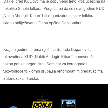
Dakle, pred KUDovcima je popunjeno ljeto kroz učešćna na
nekoliko Smotri folkora. Podjećamo da će i ove godine KUD
„Nakib Abdagić-Kiban“ biti organizatori smotre folklora u
sklopu obilježavanja Dana općine Donji Vakuf.
Krajem godine, prema riječima Senada Beganovića,
rukovodioca KUD „Nakib Abdagić-Kiban“, ponovno će
nakon pauze, organizirati Seminar za koreografe i
rukovodioce folklornih grupa,sa renomoranim predavačima
iz Sandžaka i Turske.