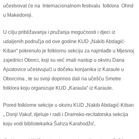
učestvovat će na Internacionalnom festivalu folklora Ohrid
u Makedoniji.
U cilju približavanja i pružanja mogućnosti i djeci iz
udaljenih područja od ove godine KUD „Nakib Abdagić-
Kiban“ pokrenulo je folklornu sekciju za najmlađe u Mjesnoj
zajednici Oborci, koji su već imali nastup u okviru Dana
Ajvatovice učestvujući u dočeku konjanika iz Karaule u
Oborcima , te su svoji doprinos dali na učešću Smotre
folklora koju organizuje KUD „Karaula“ iz Karaule.
Pored folklorne sekcije u okviru KUD „Nakib Abdagić-Kiban
„ Donji Vakuf, djeluje i radi i Dramsko-recitatorska sekcija
koju vodi bibliotekarka Šahza Karahodžić.