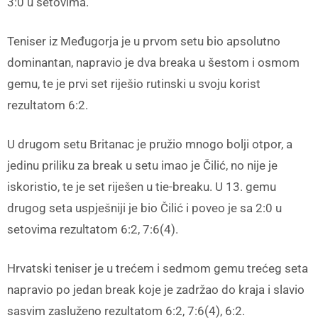
3:0 u setovima.
Teniser iz Međugorja je u prvom setu bio apsolutno
dominantan, napravio je dva breaka u šestom i osmom
gemu, te je prvi set riješio rutinski u svoju korist
rezultatom 6:2.
U drugom setu Britanac je pružio mnogo bolji otpor, a
jedinu priliku za break u setu imao je Čilić, no nije je
iskoristio, te je set riješen u tie-breaku. U 13. gemu
drugog seta uspješniji je bio Čilić i poveo je sa 2:0 u
setovima rezultatom 6:2, 7:6(4).
Hrvatski teniser je u trećem i sedmom gemu trećeg seta
napravio po jedan break koje je zadržao do kraja i slavio
sasvim zasluženo rezultatom 6:2, 7:6(4), 6:2.