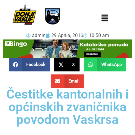
admin
29 Aprila, 2016
10:50 am
Facebook
X
WhatsApp
Email
Čestitke kantonalnih i
općinskih zvaničnika
povodom Vaskrsa