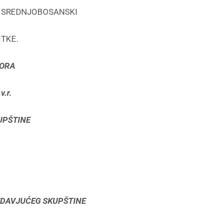
 SREDNJOBOSANSKI
TKE.
BORA
r.
UPŠTINE
EDAVJUĆEG SKUPŠTINE