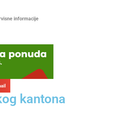
rvisne informacije
ail
kog kantona