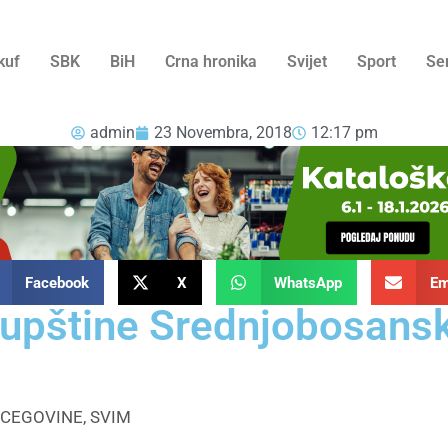
kuf
SBK
BiH
Crna hronika
Svijet
Sport
Se
admin
23 Novembra, 2018
12:17 pm
Facebook
X
WhatsApp
Em
kupštine Srednjobosans
CEGOVINE, SVIM