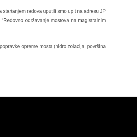
a startanjem radova uputili smo upit na adresu JP
a
“Redovno održavanje mostova na magistralnim
 popravke opreme mosta (hidroizolacija, površina