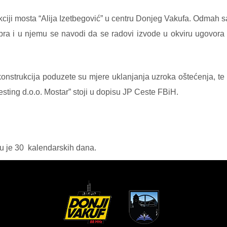
ciji mosta “Alija Izetbegović” u centru Donjeg Vakufa. Odmah s
bra i u njemu se navodi da se radovi izvode u okviru ugovor
nstrukcija poduzete su mjere uklanjanja uzroka oštećenja, te
sting d.o.o. Mostar” stoji u dopisu JP Ceste FBiH.
u je 30
kalendarskih dana.