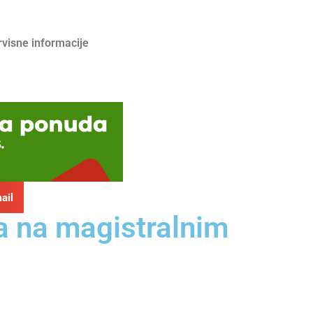
rvisne informacije
ail
a na magistralnim