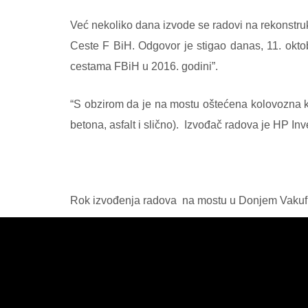
Već nekoliko dana izvode se radovi na rekonstruk
Ceste F BiH. Odgovor je stigao danas, 11. okto
cestama FBiH u 2016. godini”.
“S obzirom da je na mostu oštećena kolovozna ko
betona, asfalt i slično).
Izvođač radova je HP Inve
Rok izvođenja radova
na mostu u Donjem Vakuf