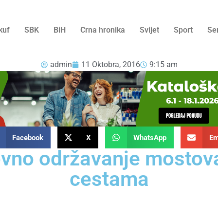
kuf
SBK
BiH
Crna hronika
Svijet
Sport
Se
admin
11 Oktobra, 2016
9:15 am
Facebook
X
WhatsApp
Em
vno održavanje mostov
cestama