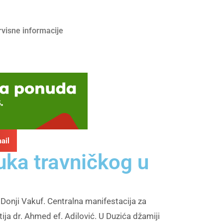
rvisne informacije
ail
uka travničkog u
onji Vakuf. Centralna manifestacija za
ja dr. Ahmed ef. Adilović. U Duzića džamiji