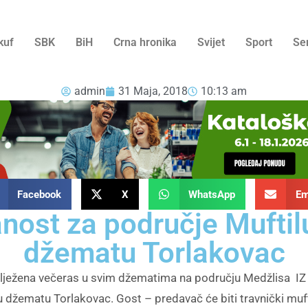
kuf
SBK
BiH
Crna hronika
Svijet
Sport
Se
admin
31 Maja, 2018
10:13 am
Facebook
X
WhatsApp
Em
nost za područje Muftil
džematu Torlakovac
lježena večeras u svim džematima na području Medžlisa IZ D
 džematu Torlakovac. Gost – predavač će biti travnički mufti