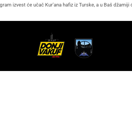
m izvest će učač Kur'ana hafiz iz Turske, a u Baš džamiji 