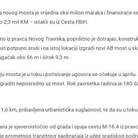
a novog mosta je vrijedna oko milion maraka i finansiraće se 
2,3 mil KM – istakli su iz Cesta FBiH.
no iz pravca Novog Travnika, poprilično je dotrajao, konstruk
st potpuno sruši i na istoj lokaciji izgradi novi AB most u
dugačak oko 66 m i širok 9,3 m.
u mosta je u toku i potisivanje ugovora se očekuje u aprilu
zgraditi neposredno uz most. Rok završetka radova je 180 da
 1,6 km, pribavljena urbanistička suglasnost, te da su u toku
vana je sjeveroistočno od grada i spaja cestu M-16.4 iz pra
e prometnog tranzitnog saobraćaja iz užeg gradskog podru