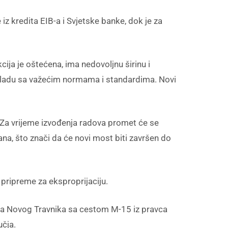
iz kredita EIB-a i Svjetske banke, dok je za
cija je oštećena, ima nedovoljnu širinu i
 skladu sa važećim normama i standardima. Novi
. Za vrijeme izvođenja radova promet će se
na, što znači da će novi most biti završen do
 pripreme za eksproprijaciju.
vca Novog Travnika sa cestom M-15 iz pravca
čja.