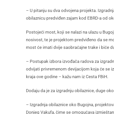
– U pitanju su dva odvojena projekta. Izgradnj
obilaznicu predviđen zajam kod EBRD-a od oko 
Postojeći most, koji se nalazi na ulazu u Bugoj
nosivost, te je projektom predviđeno da se mo
most će imati dvije saobraćajne trake i biće 
– Postupak izbora izvođača radova za izgradnj
odvijati privremenom devijacijom koja će se i
kraja ove godine – kažu nam iz Cesta FBiH.
Dodaju da je za izgradnju obilaznice, duge oko
– Izgradnja obilaznice oko Bugojna, projekto
Donjeg Vakufa, čime se omogućava izmještanj