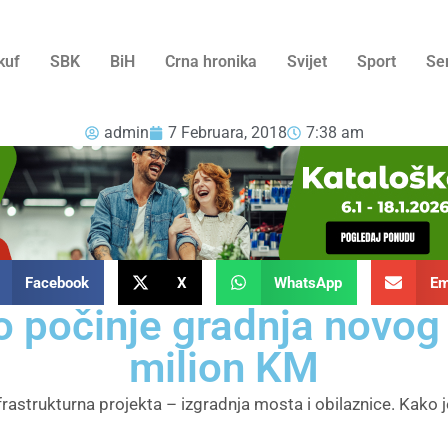
kuf
SBK
BiH
Crna hronika
Svijet
Sport
Se
admin
7 Februara, 2018
7:38 am
Facebook
X
WhatsApp
Em
o počinje gradnja novog
milion KM
rastrukturna projekta – izgradnja mosta i obilaznice. Kako je