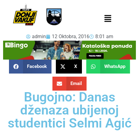
admin
12 Oktobra, 2016
8:01 am
Facebook
X
WhatsApp
Email
Bugojno: Danas
dženaza ubijenoj
studentici Selmi Agić