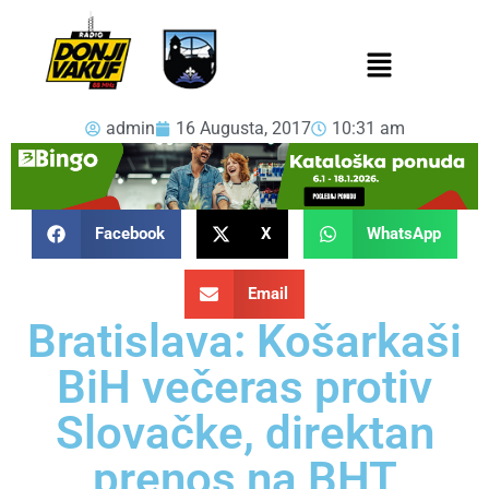
admin
16 Augusta, 2017
10:31 am
Facebook
X
WhatsApp
Email
Bratislava: Košarkaši
BiH večeras protiv
Slovačke, direktan
prenos na BHT