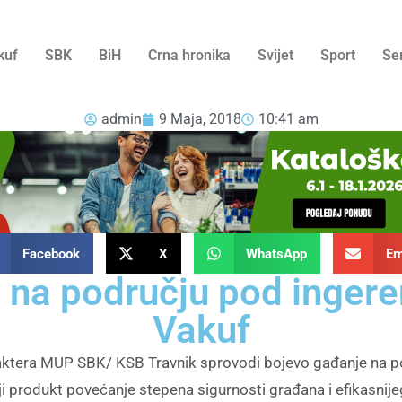
kuf
SBK
BiH
Crna hronika
Svijet
Sport
Se
admin
9 Maja, 2018
10:41 am
Facebook
X
WhatsApp
Em
 na području pod ingere
Vakuf
raktera MUP SBK/ KSB Travnik sprovodi bojevo gađanje na p
rajnji produkt povećanje stepena sigurnosti građana i efikasnij