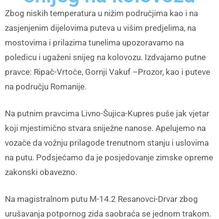
Zbog niskih temperatura u nižim područjima kao i na
zasjenjenim dijelovima puteva u višim predjelima, na
mostovima i prilazima tunelima upozoravamo na
poledicu i ugaženi snijeg na kolovozu. Izdvajamo putne
pravce: Ripač-Vrtoče, Gornji Vakuf –Prozor, kao i puteve
na području Romanije.
Na putnim pravcima Livno-Šujica-Kupres puše jak vjetar
koji mjestimično stvara sniježne nanose. Apelujemo na
vozače da vožnju prilagode trenutnom stanju i uslovima
na putu. Podsjećamo da je posjedovanje zimske opreme
zakonski obavezno.
Na magistralnom putu M-14.2 Resanovci-Drvar zbog
urušavanja potpornog zida saobraća se jednom trakom.