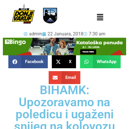
admin
22 Januara, 2018
7:30 am
Facebook
X
WhatsApp
Email
BIHAMK:
Upozoravamo na
poledicu i ugaženi
snijeg na kolovozu