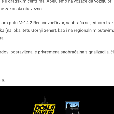
a je u gradskim centrima. Apelujemo na vozače da vožnju pri
me zakonski obavezno.
nom putu M-14.2 Resanovci-Drvar, saobraća se jednom trako
 (na lokalitetu Gornji Šeher), kao i na regionalnim putevim
ta.
dovi postavljena je privremena saobraćajna signalizacija, či
ja.