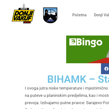
Početna
Donji Va
BIHAMK – Sta
I ovoga jutra niske temperature i mjestimičn
na puteve u planinskim predjelima, kao i mostov
prevoja. Izdvajamo putne pravce: Sarajevo-Foč