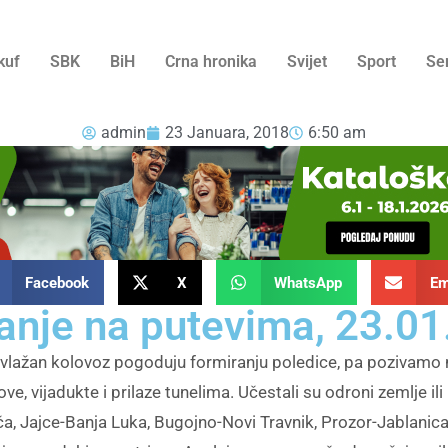
kuf
SBK
BiH
Crna hronika
Svijet
Sport
Se
admin
23 Januara, 2018
6:50 am
Facebook
X
WhatsApp
Em
nje na putevima, 23.01
o vlažan kolovoz pogoduju formiranju poledice, pa pozivam
e, vijadukte i prilaze tunelima. Učestali su odroni zemlje il
a, Jajce-Banja Luka, Bugojno-Novi Travnik, Prozor-Jablanica,