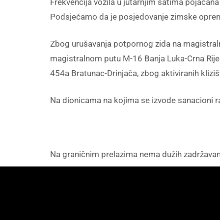
Frekvencija vozila u jutarnjim satima pojačan
Podsjećamo da je posjedovanje zimske opre
Zbog urušavanja potpornog zida na magistral
magistralnom putu M-16 Banja Luka-Crna Rijeka
454a Bratunac-Drinjača, zbog aktiviranih kliziš
Na dionicama na kojima se izvode sanacioni ra
Na graničnim prelazima nema dužih zadržavan