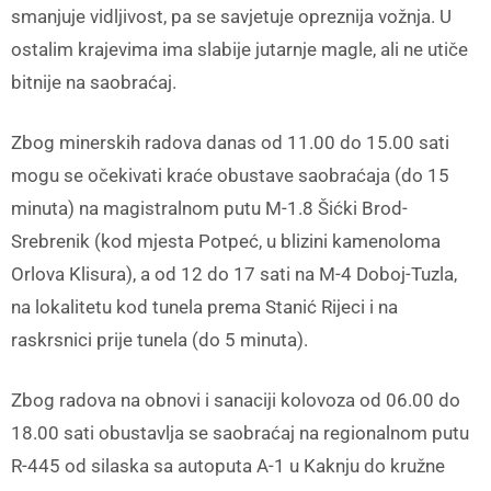
smanjuje vidljivost, pa se savjetuje opreznija vožnja. U
ostalim krajevima ima slabije jutarnje magle, ali ne utiče
bitnije na saobraćaj.
Zbog minerskih radova danas od 11.00 do 15.00 sati
mogu se očekivati kraće obustave saobraćaja (do 15
minuta) na magistralnom putu M-1.8 Šićki Brod-
Srebrenik (kod mjesta Potpeć, u blizini kamenoloma
Orlova Klisura), a od 12 do 17 sati na M-4 Doboj-Tuzla,
na lokalitetu kod tunela prema Stanić Rijeci i na
raskrsnici prije tunela (do 5 minuta).
Zbog radova na obnovi i sanaciji kolovoza od 06.00 do
18.00 sati obustavlja se saobraćaj na regionalnom putu
R-445 od silaska sa autoputa A-1 u Kaknju do kružne