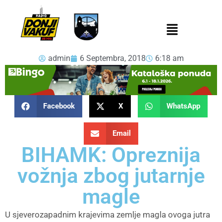
admin
6 Septembra, 2018
6:18 am
Facebook
X
WhatsApp
Email
BIHAMK: Opreznija
vožnja zbog jutarnje
magle
U sjeverozapadnim krajevima zemlje magla ovoga jutra