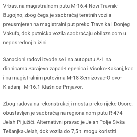
Vrbas, na magistralnom putu M-16.4 Novi Travnik-
Bugojno, zbog čega je saobraćaj teretnih vozila
preusmjeren na magistralni put preko Travnika i Donjeg
Vakufa, dok putnička vozila saobraćaju obilaznicom u
neposrednoj blizini.
Sanacioni radovi izvode se i na autoputu A-1 na
dionicama Sarajevo zapad-Lepenica i Visoko-Kakanj, kao
i na magistralnim putevima M-18 Semizovac-Olovo-
Kladanj i M-16.1 Klašnice-Prnjavor.
Zbog radova na rekonstrukciji mosta preko rijeke Usore,
obustavljen je saobraćaj na regionalnom putu R-474
Jelah-Piljužići. Alternativni pravac je Jelah Polje-Sivša-
Tešanjka-Jelah, dok vozila do 7,5 t. mogu koristiti i