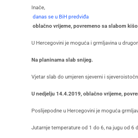
Inače,
danas se u BiH predviđa
oblačno vrijeme, povremeno sa slabom kišom
U Hercegovini je moguća i grmljavina u drugom
Na planinama slab snijeg.
Vjetar slab do umjeren sjeverni i sjeveroistoč
U nedjelju 14.4.2019, oblačno vrijeme, povr
Poslijepodne u Hercegovini je moguća grmljav
Jutarnje temperature od 1 do 6, na jugu od 6 