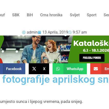
kuf
SBK
BiH
Crna hronika
Svijet
Sport
Se
admin
13 Aprila, 2019
9:57 am
Facebook
X
WhatsApp
Em
 fotografije aprilskog s
 umjesto sunca i lijepog vremena, pada snijeg.