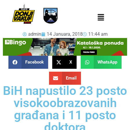
admin
14 Januara, 2018
11:44 am
Facebook
X
WhatsApp
Email
BiH napustilo 23 posto
visokoobrazovanih
građana i 11 posto
doktora