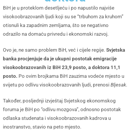
BiH je u proteklom desetljeću i po napustilo najviše
visokoobrazovanih ljudi koji su se “trbuhom za kruhom”
otisnuli ka zapadnim zemljama, što se negativno
odrazilo na domaću privredu i ekonomski razvoj.
Ovo je, ne samo problem BiH, već i cijele regije.
Svjetska
banka procjenjuje da je ukupni postotak emigracije
visokoobrazovanih iz BiH 23,9 posto, a doktora 11,1
posto.
Po ovim brojkama BiH zauzima vodeće mjesto u
svijetu po odlivu visokoobrazovanih ljudi, prenosi
Bljesak
.
Također, posljednji izvještaj Svjetskog ekonomskog
foruma je BiH po “odlivu mozgova”, odnosno postotak
odlaska studenata i visokoobrazovanih kadrova u
inostranstvo, stavio na peto mjesto.