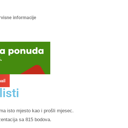
rvisne informacije
ail
isti
ma isto mjesto kao i prošli mjesec.
zentacija sa 815 bodova.