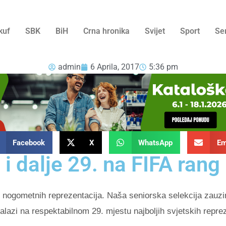
kuf
SBK
BiH
Crna hronika
Svijet
Sport
Se
admin
6 Aprila, 2017
5:36 pm
Facebook
X
WhatsApp
Em
 i dalje 29. na FIFA rang l
ih nogometnih reprezentacija. Naša seniorska selekcija zauzi
lazi na respektabilnom 29. mjestu najboljih svjetskih repre