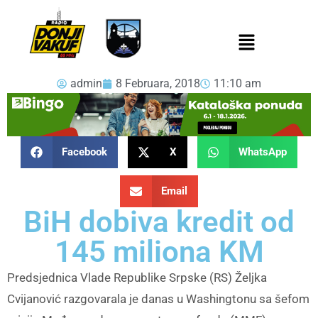
admin
8 Februara, 2018
11:10 am
Facebook
X
WhatsApp
Email
BiH dobiva kredit od
145 miliona KM
Predsjednica Vlade Republike Srpske (RS) Željka
Cvijanović razgovarala je danas u Washingtonu sa šefom