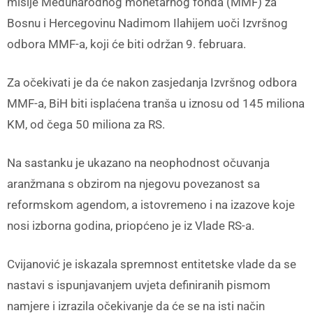
misije Međunarodnog monetarnog fonda (MMF) za
Bosnu i Hercegovinu Nadimom Ilahijem uoči Izvršnog
odbora MMF-a, koji će biti održan 9. februara.
Za očekivati je da će nakon zasjedanja Izvršnog odbora
MMF-a, BiH biti isplaćena tranša u iznosu od 145 miliona
KM, od čega 50 miliona za RS.
Na sastanku je ukazano na neophodnost očuvanja
aranžmana s obzirom na njegovu povezanost sa
reformskom agendom, a istovremeno i na izazove koje
nosi izborna godina, priopćeno je iz Vlade RS-a.
Cvijanović je iskazala spremnost entitetske vlade da se
nastavi s ispunjavanjem uvjeta definiranih pismom
namjere i izrazila očekivanje da će se na isti način