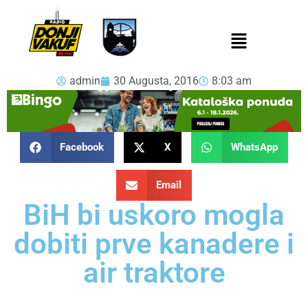
admin
30 Augusta, 2016
8:03 am
Facebook
X
WhatsApp
Email
BiH bi uskoro mogla
dobiti prve kanadere i
air traktore