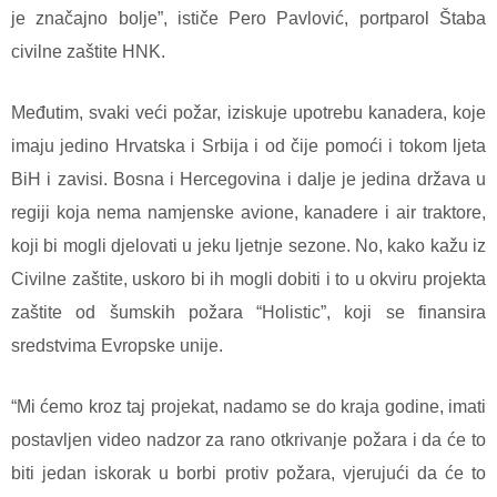
je značajno bolje”, ističe Pero Pavlović, portparol Štaba
civilne zaštite HNK.
Međutim, svaki veći požar, iziskuje upotrebu kanadera, koje
imaju jedino Hrvatska i Srbija i od čije pomoći i tokom ljeta
BiH i zavisi. Bosna i Hercegovina i dalje je jedina država u
regiji koja nema namjenske avione, kanadere i air traktore,
koji bi mogli djelovati u jeku ljetnje sezone. No, kako kažu iz
Civilne zaštite, uskoro bi ih mogli dobiti i to u okviru projekta
zaštite od šumskih požara “Holistic”, koji se finansira
sredstvima Evropske unije.
“Mi ćemo kroz taj projekat, nadamo se do kraja godine, imati
postavljen video nadzor za rano otkrivanje požara i da će to
biti jedan iskorak u borbi protiv požara, vjerujući da će to