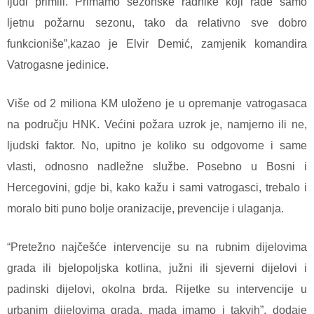
ljudi primili. Primamo sezonske radnike koji rade samo
ljetnu požarnu sezonu, tako da relativno sve dobro
funkcioniše”,kazao je Elvir Demić, zamjenik komandira
Vatrogasne jedinice.
Više od 2 miliona KM uloženo je u opremanje vatrogasaca
na području HNK. Većini požara uzrok je, namjerno ili ne,
ljudski faktor. No, upitno je koliko su odgovorne i same
vlasti, odnosno nadležne službe. Posebno u Bosni i
Hercegovini, gdje bi, kako kažu i sami vatrogasci, trebalo i
moralo biti puno bolje oranizacije, prevencije i ulaganja.
“Pretežno najčešće intervencije su na rubnim dijelovima
grada ili bjelopoljska kotlina, južni ili sjeverni dijelovi i
padinski dijelovi, okolna brda. Rijetke su intervencije u
urbanim dijelovima grada, mada imamo i takvih”, dodaje