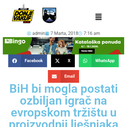
admin
7 Marta, 2018
7:16 am
Facebook
X
WhatsApp
Email
BiH bi mogla postati
ozbiljan igrač na
evropskom tržištu u
proizvodnji lješnjaka