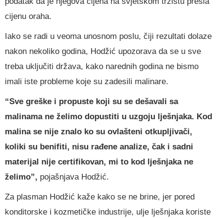
podatak da je njegova cijena na svjetskom tržištu prešla
cijenu oraha.
Iako se radi u veoma unosnom poslu, čiji rezultati dolaze
nakon nekoliko godina, Hodžić upozorava da se u sve
treba uključiti država, kako narednih godina ne bismo
imali iste probleme koje su zadesili malinare.
“Sve greške i propuste koji su se dešavali sa
malinama ne želimo dopustiti u uzgoju lješnjaka. Kod
malina se nije znalo ko su ovlašteni otkupljivači,
koliki su benifiti, nisu rađene analize, čak i sadni
materijal nije certifikovan, mi to kod lješnjaka ne
želimo”,
pojašnjava Hodžić.
Za plasman Hodžić kaže kako se ne brine, jer pored
konditorske i kozmetičke industrije, ulje lješnjaka koriste