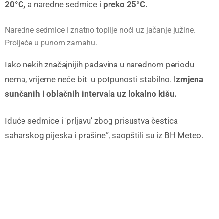
20°C,
a naredne sedmice i
preko 25°C.
Naredne sedmice i znatno toplije noći uz jačanje južine.
Proljeće u punom zamahu.
Iako nekih značajnijih padavina u narednom periodu
nema, vrijeme neće biti u potpunosti stabilno.
Izmjena
sunčanih i oblačnih intervala uz lokalno kišu.
Iduće sedmice i ‘prljavu’ zbog prisustva čestica
saharskog pijeska i prašine”, saopštili su iz BH Meteo.