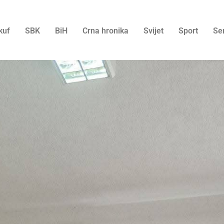
kuf
SBK
BiH
Crna hronika
Svijet
Sport
Se