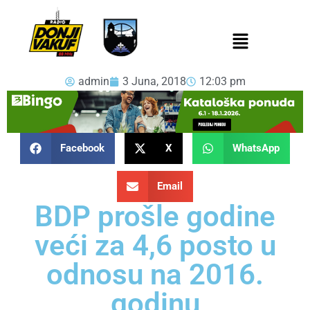
admin
3 Juna, 2018
12:03 pm
Facebook
X
WhatsApp
Email
BDP prošle godine
veći za 4,6 posto u
odnosu na 2016.
godinu