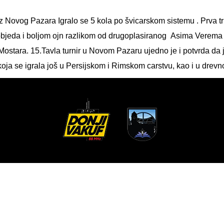
iz Novog Pazara Igralo se 5 kola po švicarskom sistemu . Prva tr
pobjeda i boljom ojn razlikom od drugoplasiranog Asima Verema (
 Mostara. 15.Tavla turnir u Novom Pazaru ujedno je i potvrda da 
, koja se igrala još u Persijskom i Rimskom carstvu, kao i u drev