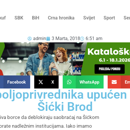
kuf
SBK
BiH
Crna hronika
Svijet
Sport
Se
admin
3 Marta, 2018
6:51 am
Facebook
X
WhatsApp
Em
oljoprivrednika upućen 
Šićki Brod
ziva borce da deblokiraju saobraćaj na Šićkom
obrate nadležnim institucijama. Iako imamo