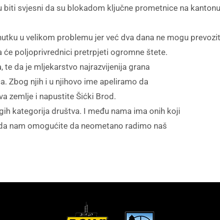
u biti svjesni da su blokadom ključne prometnice na kantonu 
nutku u velikom problemu jer već dva dana ne mogu prevozi
 će poljoprivrednici pretrpjeti ogromne štete.
 te da je mljekarstvo najrazvijenija grana
ca. Zbog njih i u njihovo ime apeliramo da
va zemlje i napustite Šićki Brod.
gih kategorija društva. I među nama ima onih koji
emo da nam omogućite da neometano radimo naš