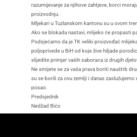
razumijevanje za njihove zahtjeve, borci moraj
proizvodnju.
Mljekari u Tuzlanskom kantonu su u ovom tre
Ako se blokada nastavi, mlijeko će propasti pa
Podsjećamo da je TK veliki proizvođač mlijeka,
poljoprivede u BiH od koje žive hiljade porodi
slijedite primjer vaših saboraca iz drugih djelo
Ne smijete se za vaša prava boriti nauštrb dru
su se borili za ovu zemlji i danas zaslužuj
posao.
Predsjednik
Nedžad Bićo