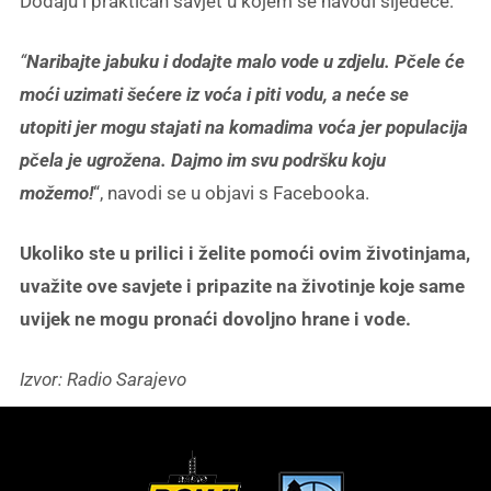
Dodaju i praktičan savjet u kojem se navodi sljedeće:
“
Naribajte jabuku i dodajte malo vode u zdjelu. Pčele će
moći uzimati šećere iz voća i piti vodu, a neće se
utopiti jer mogu stajati na komadima voća jer populacija
pčela je ugrožena. Dajmo im svu podršku koju
možemo!
“, navodi se u objavi s Facebooka.
Ukoliko ste u prilici i želite pomoći ovim životinjama,
uvažite ove savjete i pripazite na životinje koje same
uvijek ne mogu pronaći dovoljno hrane i vode.
Izvor: Radio Sarajevo