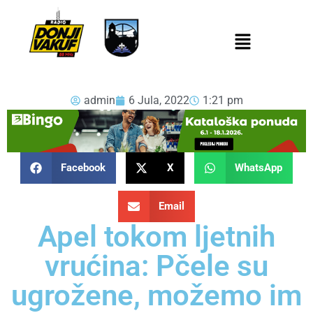
admin
6 Jula, 2022
1:21 pm
Facebook
X
WhatsApp
Email
Apel tokom ljetnih
vrućina: Pčele su
ugrožene, možemo im