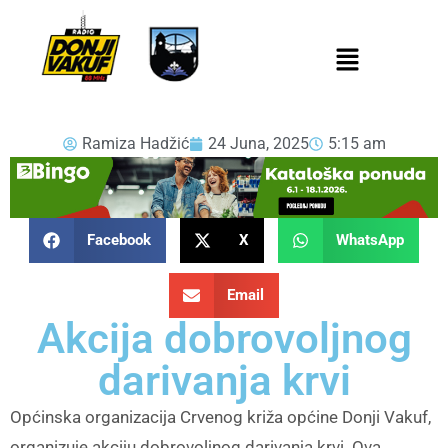
Ramiza Hadžić
24 Juna, 2025
5:15 am
Facebook
X
WhatsApp
Email
Akcija dobrovoljnog
darivanja krvi
Općinska organizacija Crvenog križa općine Donji Vakuf,
organizuje akciju dobrovoljnog darivanja krvi. Ova