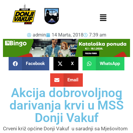
admin
14 Marta, 2018
7:39 am
Facebook
X
WhatsApp
Email
Akcija dobrovoljnog
darivanja krvi u MSŠ
Donji Vakuf
Crveni križ općine Donji Vakuf u saradnji sa Mješovitom