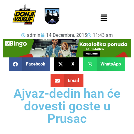
admin
14 Decembra, 2015
11:43 am
Facebook
X
WhatsApp
Email
Ajvaz-dedin han će
dovesti goste u
Prusac