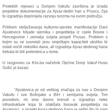
Proteklih mjeseci u Donjem Vakufu završena je izrada
projektne dokumentacije za Ajvaz-dedin han u Pruscu, čija
bi izgradnja doprinijela razvoju turizma na ovom području.
Prilikom obilježavanja kulturno-vjerske manifestacije Dani
Ajvatovice hiljade vjernika i posjetitelja iz cijele Bosne i
Hercegovine i zemalja svijeta posjeti Prusac. Problem s
kojim su se susretali jesu smještajni kapaciteti ukoliko bi
ostali noćiti nekoliko dana, ali izgradnja Ajvaz-dedinog hana
trebala bi biti prekretnica u tome.
U razgovoru za Klix.ba načelnik Općine Donji Vakuf Huso
Sušić je kazao:
“Ajvatovica je od velikog značaja za nas u Donjem
Vakufu i sve Bošnjake u BiH i zemljama svijeta. Tim
povodom, mi smo davno krenuli u izgradnju neke
infrastrukture koja bi olakšala boravak posjetitelja na
Ajvatovici, a projekt Ajvaz-dedinog hana je nešto što bi nam