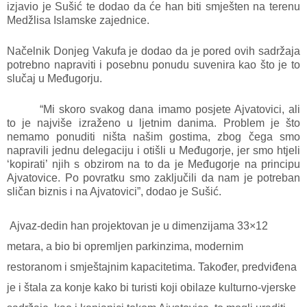
izjavio je Sušić te dodao da će han biti smješten na terenu
Medžlisa Islamske zajednice.
Načelnik Donjeg Vakufa je dodao da je pored ovih sadržaja
potrebno napraviti i posebnu ponudu suvenira kao što je to
slučaj u Međugorju.
“Mi skoro svakog dana imamo posjete Ajvatovici, ali
to je najviše izraženo u ljetnim danima. Problem je što
nemamo ponuditi ništa našim gostima, zbog čega smo
napravili jednu delegaciju i otišli u Međugorje, jer smo htjeli
‘kopirati’ njih s obzirom na to da je Međugorje na principu
Ajvatovice. Po povratku smo zaključili da nam je potreban
sličan biznis i na Ajvatovici”, dodao je Sušić.
Ajvaz-dedin han projektovan je u dimenzijama 33×12
metara, a bio bi opremljen parkinzima, modernim
restoranom i smještajnim kapacitetima. Također, predviđena
je i štala za konje kako bi turisti koji obilaze kulturno-vjerske