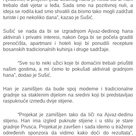
trebalo dati vjetar u leđa. Sada smo na pozitivnoj nuli, a
ideja se rodila kad smo shvatili da bismo tako mogli zadržati
turiste i po nekoliko dana”, kazao je Sušić.
Sušić se nada da bi se izgradnjom Ajvaz-dedinog hana
aktivirali i privatni interesi, nakon čega bi se počela graditi
prenoćišta, apartmani i hoteli koji bi ponudili recepture
bosanskih tradicionalnih kuhinja i druge sadržaje.
“Sve su to neki užici koje bi domaćini trebali priuštiti
našim gostima, a mi ćemo to pokušati aktivirati gradnjom
hana”, dodao je Sušić.
Han je zamišljen da bude spoj moderne i tradicionalne
gradnje sa staklenim dijelom na sredini koji bi predstavljao
raspuknuće između dvije stijene.
“Projekat je zamišljen tako da liči na Ajvaz-dedinu
stijenu. Han ima izgled puknute stijene i u stilu je stare
gradnje Prusca. Projekat je završen i sada idemo u traženje
određenih sponzora da vidimo kako doći do rezultata”,