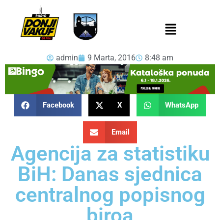
admin
9 Marta, 2016
8:48 am
Facebook
X
WhatsApp
Email
Agencija za statistiku
BiH: Danas sjednica
centralnog popisnog
biroa