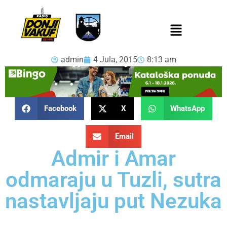
admin
4 Jula, 2015
8:13 am
Facebook
X
WhatsApp
Email
Admir i Amar
odmaraju u Tuzli, sutra
nastavljaju put Nezuka