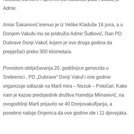
Admir.
Amar Šakanović krenuo je iz Velike Kladuše 16 juna, a u
Donjem Vakufu mu se pridružio Admir Šutković, član PD
Dubrave Donji Vakuf, kojem je ovo druga godina da
prepješaći preko 300 kilometara.
Povodom obilježavanja 20. godišnjice genocida u
Srebrenici , PD „Dubrave“ Donji Vakuf i ove godine
organizuje odlazak na Marš mira – Nezuk – Potočari. Kako
nam je kazao predsjednik društva Hamdija Mlinarević, na
ovogodišnji Marš prijavilo se 40 Donjovakufljanja, a
posebno raduje činjenica da ove godine ide i 11 djevojaka.