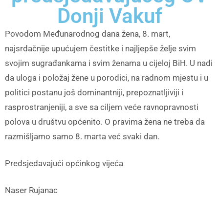
Donji Vakuf
Povodom Međunarodnog dana žena, 8. mart,
najsrdačnije upućujem čestitke i najljepše želje svim
svojim sugrađankama i svim ženama u cijeloj BiH. U nadi
da uloga i položaj žene u porodici, na radnom mjestu i u
politici postanu još dominantniji, prepoznatljiviji i
rasprostranjeniji, a sve sa ciljem veće ravnopravnosti
polova u društvu općenito. O pravima žena ne treba da
razmišljamo samo 8. marta već svaki dan.
Predsjedavajući općinkog vijeća
Naser Rujanac