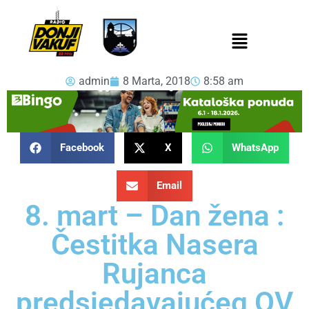
admin
8 Marta, 2018
8:58 am
Facebook
X
WhatsApp
Email
8. mart – Dan žena :
Čestitka Nasera
Rujanca
predsjedavajućeg OV