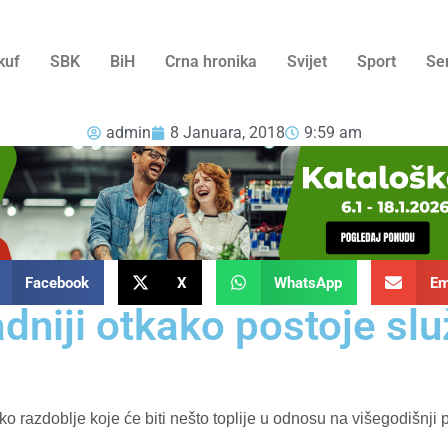
kuf
SBK
BiH
Crna hronika
Svijet
Sport
Se
admin
8 Januara, 2018
9:59 am
Facebook
X
WhatsApp
Em
adniji otkako postoje s
 razdoblje koje će biti nešto toplije u odnosu na višegodišnji p