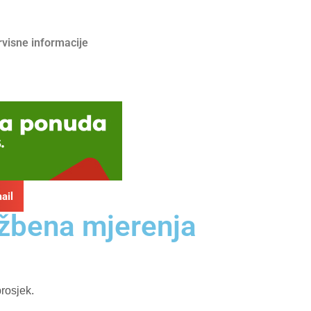
rvisne informacije
ail
lužbena mjerenja
rosjek.