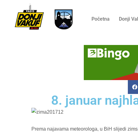
Početna
Donji Va
8. januar najhl
Prema najavama meteorologa, u BiH slijedi zimsko