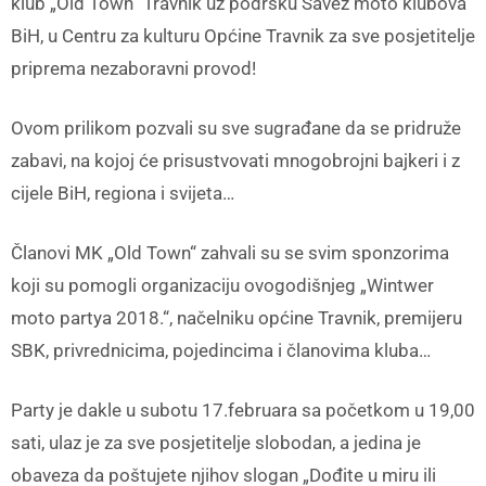
klub „Old Town“ Travnik uz podršku Savez moto klubova
BiH, u Centru za kulturu Općine Travnik za sve posjetitelje
priprema nezaboravni provod!
Ovom prilikom pozvali su sve sugrađane da se pridruže
zabavi, na kojoj će prisustvovati mnogobrojni bajkeri i z
cijele BiH, regiona i svijeta…
Članovi MK „Old Town“ zahvali su se svim sponzorima
koji su pomogli organizaciju ovogodišnjeg „Wintwer
moto partya 2018.“, načelniku općine Travnik, premijeru
SBK, privrednicima, pojedincima i članovima kluba…
Party je dakle u subotu 17.februara sa početkom u 19,00
sati, ulaz je za sve posjetitelje slobodan, a jedina je
obaveza da poštujete njihov slogan „Dođite u miru ili