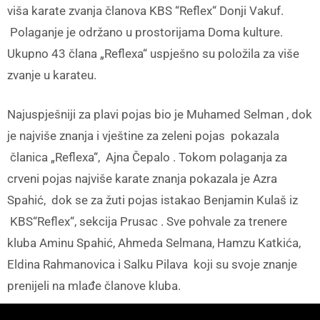
viša karate zvanja članova KBS “Reflex“ Donji Vakuf.
Polaganje je održano u prostorijama Doma kulture.
Ukupno 43 člana „Reflexa“ uspješno su položila za više
zvanje u karateu.
Najuspješniji za plavi pojas bio je Muhamed Selman , dok
je najviše znanja i vještine za zeleni pojas pokazala
članica „Reflexa“, Ajna Čepalo . Tokom polaganja za
crveni pojas najviše karate znanja pokazala je Azra
Spahić, dok se za žuti pojas istakao Benjamin Kulaš iz
KBS“Reflex“, sekcija Prusac . Sve pohvale za trenere
kluba Aminu Spahić, Ahmeda Selmana, Hamzu Katkića,
Eldina Rahmanovica i Salku Pilava koji su svoje znanje
prenijeli na mlađe članove kluba.