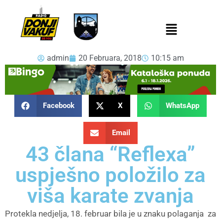
admin
20 Februara, 2018
10:15 am
Facebook
X
WhatsApp
Email
43 člana “Reflexa”
uspješno položilo za
viša karate zvanja
Protekla nedjelja, 18. februar bila je u znaku polaganja za