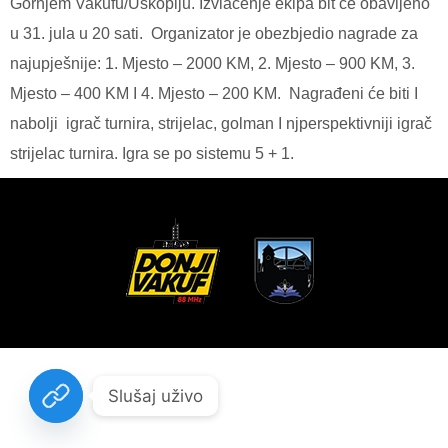
Gornjem Vakufu/Uskoplju. Izvlačenje ekipa bit će obavljeno
u 31. jula u 20 sati. Organizator je obezbjedio nagrade za
najupješnije: 1. Mjesto – 2000 KM, 2. Mjesto – 900 KM, 3.
Mjesto – 400 KM I 4. Mjesto – 200 KM. Nagrađeni će biti I
nabolji igrač turnira, strijelac, golman I njperspektivniji igrač
strijelac turnira. Igra se po sistemu 5 + 1.
Slušaj uživo