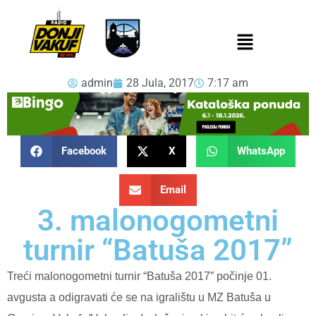
admin
28 Jula, 2017
7:17 am
Facebook
X
WhatsApp
Email
3. malonogometni
turnir “Batuša 2017”
Treći malonogometni turnir “Batuša 2017” počinje 01.
avgusta a odigravati će se na igralištu u MZ Batuša u