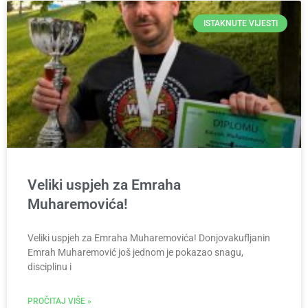
ISTAKNUTE VIJESTI
Veliki uspjeh za Emraha
Muharemovića!
Veliki uspjeh za Emraha Muharemovića! Donjovakufljanin
Emrah Muharemović još jednom je pokazao snagu,
disciplinu i
PROČITAJ VIŠE »