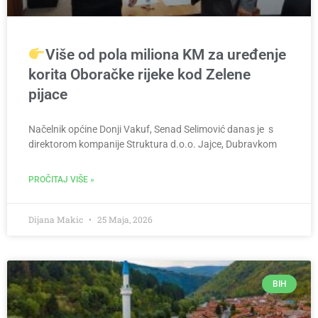
Više od pola miliona KM za uređenje
korita Oboračke rijeke kod Zelene
pijace
Načelnik općine Donji Vakuf, Senad Selimović danas je s
direktorom kompanije Struktura d.o.o. Jajce, Dubravkom
PROČITAJ VIŠE »
Dijana Makic
25 Maja, 2026
BIH