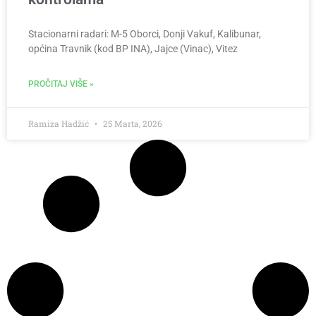
Stacionarni radari: M-5 Oborci, Donji Vakuf, Kalibunar,
općina Travnik (kod BP INA), Jajce (Vinac), Vitez
PROČITAJ VIŠE »
Ramiza Hadžić
25 Marta, 2026