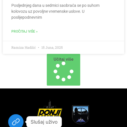
Posljednjeg dana u sedmici saobraća se po suhom
kolovozu uz povoljne vremenske uslove. U
poslijepodnevnim
PROČITAJ VIŠE »
Ramiza Hadžić
15 Juna, 2025
Učitaj više
Slušaj uživo