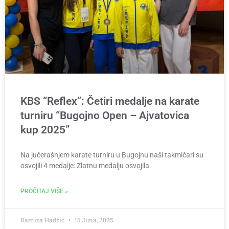
KBS “Reflex”: Četiri medalje na karate
turniru “Bugojno Open – Ajvatovica
kup 2025”
Na jučerašnjem karate turniru u Bugojnu naši takmičari su
osvojili 4 medalje: Zlatnu medalju osvojila
PROČITAJ VIŠE »
Ramiza Hadžić
15 Juna, 2025