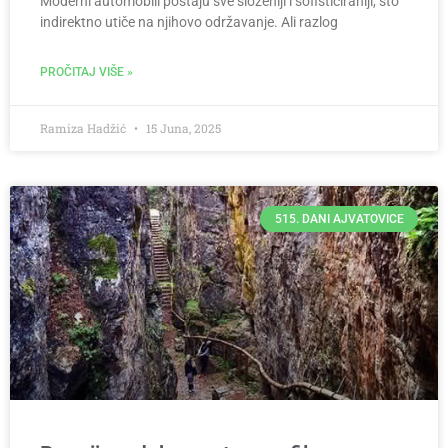
Moderni automobili postaju sve složeniji i sofisticiraniji, što
indirektno utiče na njihovo održavanje. Ali razlog
PROČITAJ VIŠE »
Ramiza Hadžić
15 Juna, 2025
515. DANI AJVATOVICE