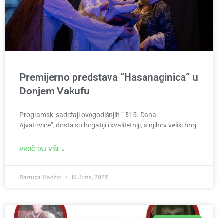
Premijerno predstava “Hasanaginica” u
Donjem Vakufu
Programski sadržaji ovogodišnjih ” 515. Dana
Ajvatovice”, dosta su bogatiji i kvalitetniji, a njihov veliki broj
PROČITAJ VIŠE »
Ramiza Hadžić
15 Juna, 2025