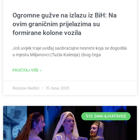
Ogromne gužve na izlazu iz BiH: Na
ovim graničnim prijelazima su
formirane kolone vozila
Još uvijek traje uviđaj saobraćajne nesreće koja se dogodila
u mjestu Miljanovci (Tuzla-Kalesija) zbog čega
PROČITAJ VIŠE »
Ramiza Hadžić
15 Juna, 2025
515. DANI AJVATOVICE