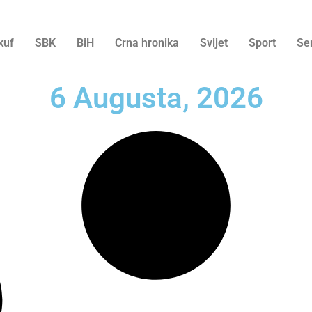
kuf
SBK
BiH
Crna hronika
Svijet
Sport
Se
6 Augusta, 2026