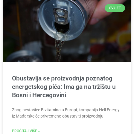
SVIJET
Obustavlja se proizvodnja poznatog
energetskog pića: Ima ga na tržištu u
Bosni i Hercegovini
Zbog nestašice B vitamina u Europi, kompanija Hell Energy
iz Mađarske će privremeno obustaviti proizvodnju
PROČITAJ VIŠE »