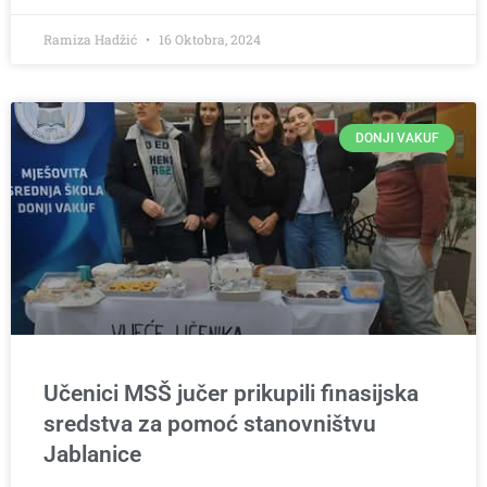
Ramiza Hadžić
16 Oktobra, 2024
DONJI VAKUF
Učenici MSŠ jučer prikupili finasijska
sredstva za pomoć stanovništvu
Jablanice