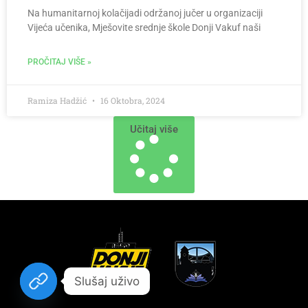
Na humanitarnoj kolačijadi održanoj jučer u organizaciji
Vijeća učenika, Mješovite srednje škole Donji Vakuf naši
PROČITAJ VIŠE »
Ramiza Hadžić
16 Oktobra, 2024
Učitaj više
Slušaj uživo