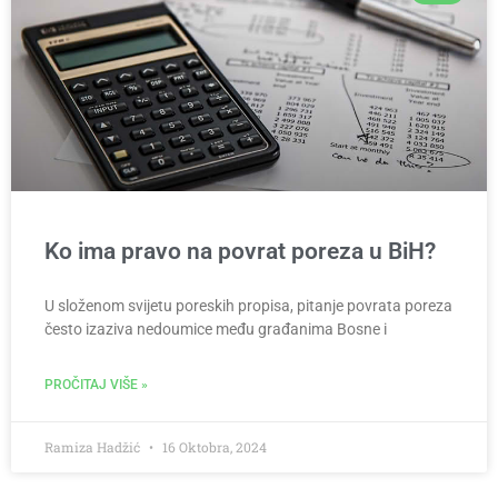
Ko ima pravo na povrat poreza u BiH?
U složenom svijetu poreskih propisa, pitanje povrata poreza
često izaziva nedoumice među građanima Bosne i
PROČITAJ VIŠE »
Ramiza Hadžić
16 Oktobra, 2024