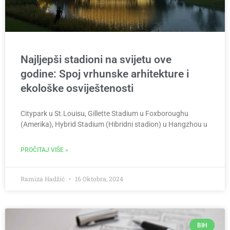
Najljepši stadioni na svijetu ove
godine: Spoj vrhunske arhitekture i
ekološke osviještenosti
Citypark u St.Louisu, Gillette Stadium u Foxboroughu
(Amerika), Hybrid Stadium (Hibridni stadion) u Hangzhou u
PROČITAJ VIŠE »
Ramiza Hadžić
16 Oktobra, 2024
BIH