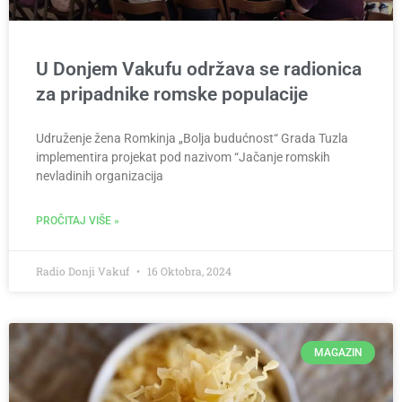
U Donjem Vakufu održava se radionica
za pripadnike romske populacije
Udruženje žena Romkinja „Bolja budućnost“ Grada Tuzla
implementira projekat pod nazivom “Jačanje romskih
nevladinih organizacija
PROČITAJ VIŠE »
Radio Donji Vakuf
16 Oktobra, 2024
MAGAZIN