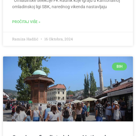
Omladinske selekcije FK Radnik koje igraju u Kantonalnoj
omladinskoj ligi SBK, narednog vikenda nastavljaju
PROČITAJ VIŠE »
Ramiza Hadžić
16 Oktobra, 2024
BIH