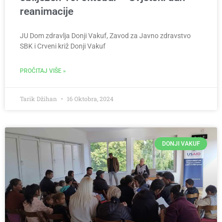
reanimacije
JU Dom zdravlja Donji Vakuf, Zavod za Javno zdravstvo
SBK i Crveni križ Donji Vakuf
PROČITAJ VIŠE »
Tarik Džihan
16 Oktobra, 2024
DONJI VAKUF