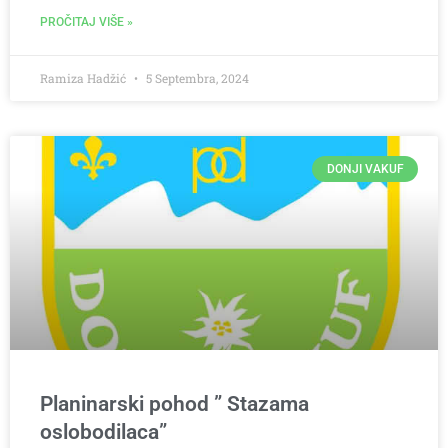
PROČITAJ VIŠE »
Ramiza Hadžić
5 Septembra, 2024
DONJI VAKUF
Planinarski pohod ” Stazama
oslobodilaca”