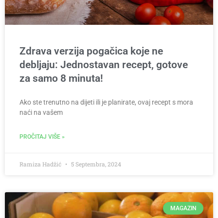
Zdrava verzija pogačica koje ne
debljaju: Jednostavan recept, gotove
za samo 8 minuta!
Ako ste trenutno na dijeti ili je planirate, ovaj recept s mora
naći na vašem
PROČITAJ VIŠE »
Ramiza Hadžić
5 Septembra, 2024
MAGAZIN