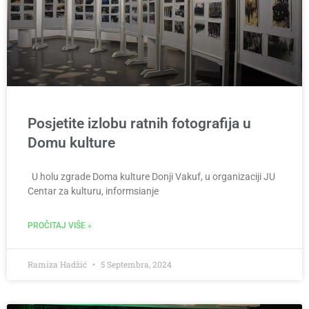
Posjetite izlobu ratnih fotografija u
Domu kulture
U holu zgrade Doma kulture Donji Vakuf, u organizaciji JU
Centar za kulturu, informsianje
PROČITAJ VIŠE »
Ramiza Hadžić
5 Septembra, 2024