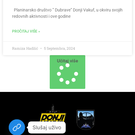
Planinarsko društvo ” Dubrave” Donji Vakuf, u okviru svojih
redovnih aktivnosti i ove godine
PROČITAJ VIŠE »
Ramiza Hadžić
5 Septembra, 2024
Učitaj više
Slušaj uživo