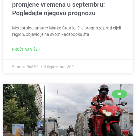
promjene vremena u septembru:
Pogledajte njegovu prognozu
Meteorolog amater Marko Čubrilo, čije prognoze prati cijeli
region, objavio je na svom Facebooku šta
PROČITAJ VIŠE »
Ramiza Hadžić
5 Septembra, 2024
BIH