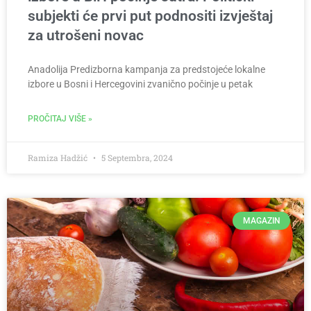
subjekti će prvi put podnositi izvještaj
za utrošeni novac
Anadolija Predizborna kampanja za predstojeće lokalne
izbore u Bosni i Hercegovini zvanično počinje u petak
PROČITAJ VIŠE »
Ramiza Hadžić
5 Septembra, 2024
MAGAZIN