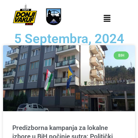
5 Septembra, 2024
BIH
Predizborna kampanja za lokalne
izbore u BiH počinje sutra: Politički