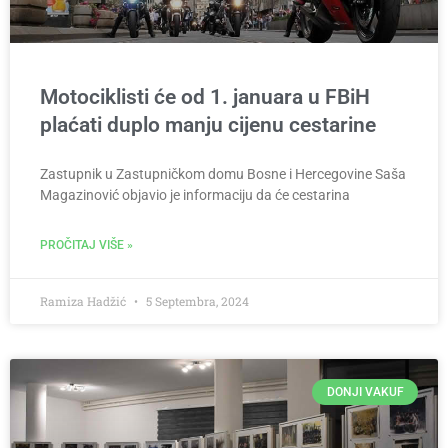
Motociklisti će od 1. januara u FBiH
plaćati duplo manju cijenu cestarine
Zastupnik u Zastupničkom domu Bosne i Hercegovine Saša
Magazinović objavio je informaciju da će cestarina
PROČITAJ VIŠE »
Ramiza Hadžić
5 Septembra, 2024
DONJI VAKUF