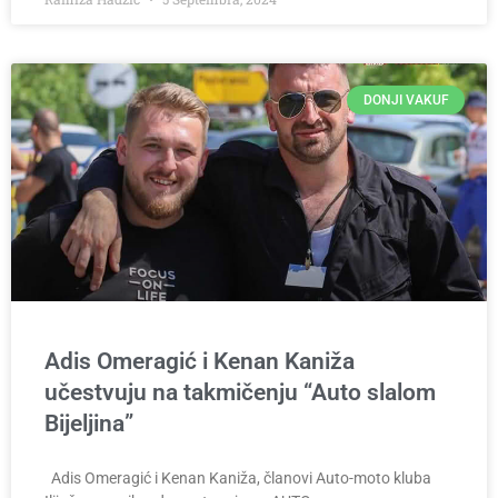
DONJI VAKUF
Adis Omeragić i Kenan Kaniža
učestvuju na takmičenju “Auto slalom
Bijeljina”
Adis Omeragić i Kenan Kaniža, članovi Auto-moto kluba