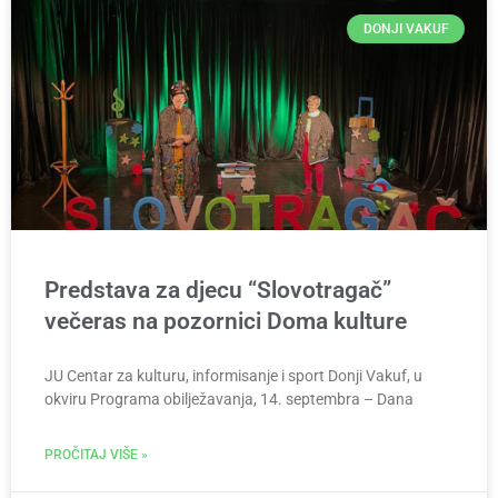
DONJI VAKUF
Predstava za djecu “Slovotragač”
večeras na pozornici Doma kulture
JU Centar za kulturu, informisanje i sport Donji Vakuf, u
okviru Programa obilježavanja, 14. septembra – Dana
PROČITAJ VIŠE »