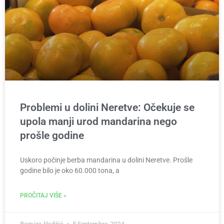
Problemi u dolini Neretve: Očekuje se
upola manji urod mandarina nego
prošle godine
Uskoro počinje berba mandarina u dolini Neretve. Prošle
godine bilo je oko 60.000 tona, a
PROČITAJ VIŠE »
Ramiza Hadžić
5 Septembra, 2024