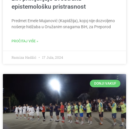
epistemološku pristrasnost
Predmet Emele Mujanović (Kapidžija), kojoj nije dozvoljeno
nošenje hidžaba u Oružanim snagama BiH, za Preporod
PROČITAJ VIŠE »
Ramiza Hadžić
17 Jula, 2024
DONJI VAKUF