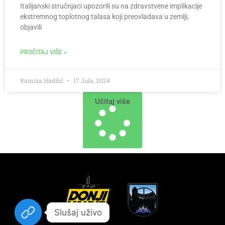
Italijanski stručnjaci upozorili su na zdravstvene implikacije
ekstremnog toplotnog talasa koji preovladava u zemlji,
objavili
PROČITAJ VIŠE »
Ramiza Hadžić
17 Jula, 2024
Učitaj više
Slušaj uživo