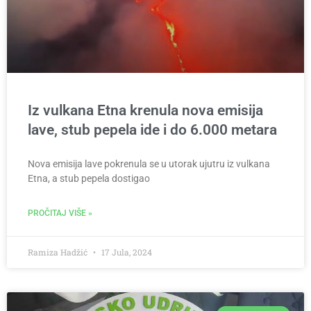
Iz vulkana Etna krenula nova emisija
lave, stub pepela ide i do 6.000 metara
Nova emisija lave pokrenula se u utorak ujutru iz vulkana
Etna, a stub pepela dostigao
PROČITAJ VIŠE »
Ramiza Hadžić
17 Jula, 2024