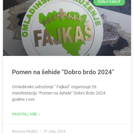
DONJI VAKUF
Pomen na šehide “Dobro brdo 2024”
Omladinsko udruženje ” Fajkaš” organizuje 26.
manifestaciju “Pomen na šehide” Dobro Brdo 2024.
godine.I ove
PROČITAJ VIŠE »
Ramiza Hadžić
17 Jula, 2024