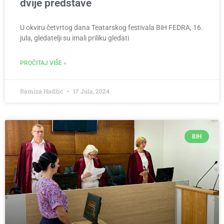
dvije predstave
U okviru četvrtog dana Teatarskog festivala BiH FEDRA, 16.
jula, gledatelji su imali priliku gledati
PROČITAJ VIŠE »
Ramiza Hadžić
17 Jula, 2024
BIH