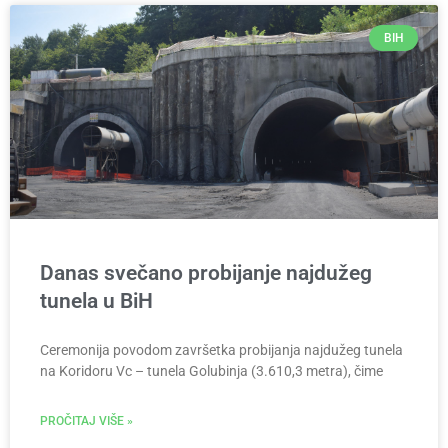
BIH
Danas svečano probijanje najdužeg
tunela u BiH
Ceremonija povodom završetka probijanja najdužeg tunela
na Koridoru Vc – tunela Golubinja (3.610,3 metra), čime
PROČITAJ VIŠE »