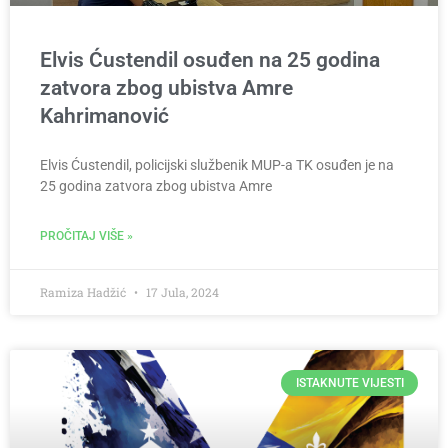
Elvis Ćustendil osuđen na 25 godina
zatvora zbog ubistva Amre
Kahrimanović
Elvis Ćustendil, policijski službenik MUP-a TK osuđen je na
25 godina zatvora zbog ubistva Amre
PROČITAJ VIŠE »
Ramiza Hadžić
17 Jula, 2024
ISTAKNUTE VIJESTI