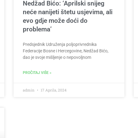
Nedžad Bićo: ‘Aprilski snijeg
neće nanijeti štetu usjevima, ali
evo gdje može doći do
problema’
Predsjednik Udruženja poljoprivrednika
Federacije Bosne i Hercegovine, Nedžad Bićo,
dao je svoje mišljenje o nepovoljnom
PROČITAJ VIŠE »
admin
17 Aprila, 2024