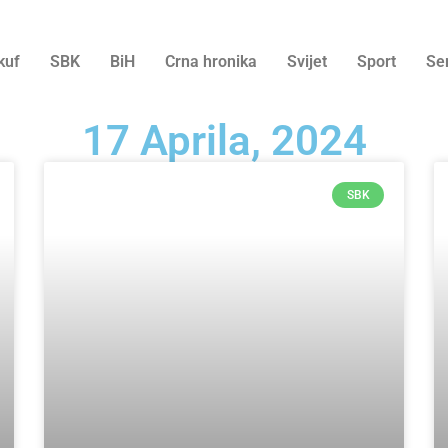
kuf
SBK
BiH
Crna hronika
Svijet
Sport
Se
17 Aprila, 2024
SBK