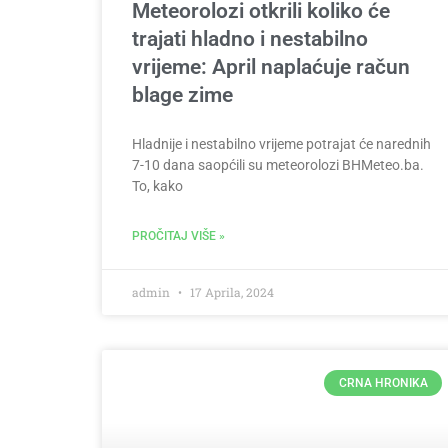
Meteorolozi otkrili koliko će
trajati hladno i nestabilno
vrijeme: April naplaćuje račun
blage zime
Hladnije i nestabilno vrijeme potrajat će narednih
7-10 dana saopćili su meteorolozi BHMeteo.ba.
To, kako
PROČITAJ VIŠE »
admin
17 Aprila, 2024
CRNA HRONIKA