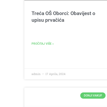
Treća OŠ Oborci: Obavijest o
upisu prvačića
PROČITAJ VIŠE »
admin
17 Aprila, 2024
DONJI VAKUF